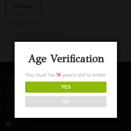
Σύνδεση
Να με θυμάσαι
Χάσατε τον κωδικό σας;
Age Verification
You must be
18
years old to enter.
Oinovation Wines IKE
YES
Δημοσθένους 31,
Αγία Παρασκευή 153 43
NO
Tηλ.
(+30) 6947341678
Email.
contact@chimerawines.com