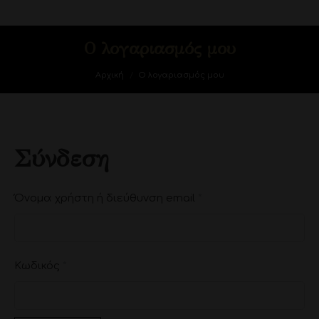
Ο λογαριασμός μου
You are here:
Αρχική
Ο λογαριασμός μου
Σύνδεση
Απαιτείται
Όνομα χρήστη ή διεύθυνση email
*
Απαιτείται
Κωδικός
*